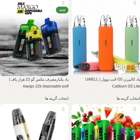
-13%
-13%
جدید
پاد کالیبرن G5 لایت یوول | UWELL
پاد یکبارمصرف مکس گو 22 هزار پاف |
maxgo 22k disposable puff
Caliburn G5 Lite
انتخاب گزینه ها
انتخاب گزینه ها
-13%
-15%