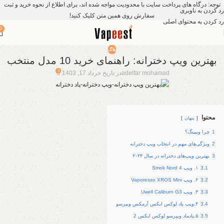
توجه: درگاه های پرداخت سایت با محدودیت مواجه شده اند، برای اطلاع از نحوه خرید و ثبت
رد کردن به ناوبری
سفارش روی همین متن کلیک کنید!
رد کردن به محتوای اصلی
0
بلاگ
بهترین ویپ‌ دخترانه: راهنمای خرید 10 مدل منتخب
0
adelfar mohamad
در تاریخ خرداد 17, 1403
محتوا
پنهان
1
چرا ویپینگ؟
2
ویژگی‌های مهم در انتخاب ویپ دخترانه
3
بهترین ویپ‌های دخترانه در سال ۲۰۲۴
3.1
۱. ویپ Smok Nord 4
3.2
۲. ویپ Vaporesso XROS Mini
3.3
۳. ویپ Uwell Caliburn G3
3.4
۴.ویپ پاد لوکس ایکس آرمکس ویپرسو
3.5
۵.پادماد ویپرسو لوکس ایکس 2