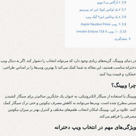
3.6
۶.آرگاس پی۲ ووپو
3.7
۷.پاد لوکس کیو2 اس ای ویپرسو
3.8
۸.پاد وناکس اس۳ گیک ویپ
3.9
۹. ویپ Aspire Nautilus Prime
3.10
۱۰. ویپ Innokin Endura T18 II
4
نتیجه‌گیری
در دنیای ویپینگ، گزینه‌های زیادی وجود دارد که می‌تواند انتخاب را دشوار کند. اگر به دنبال ویپ‌
دخترانه مناسب هستید، این مقاله به شما کمک می‌کند تا بهترین ویپ‌ها را بر اساس طراحی،
عملکرد و قیمت پیدا کنید.
چرا ویپینگ؟
ویپینگ یا استفاده از سیگار الکترونیکی، به عنوان یک جایگزین سالم‌تر برای سیگار کشیدن
سنتی مطرح شده است. ویپ‌ها می‌توانند به کاهش مصرف نیکوتین و حتی ترک سیگار کمک
کنند. علاوه بر این، ویپینگ امکان انتخاب طعم‌های مختلف و کنترل بهتر بر میزان نیکوتین
مصرفی را فراهم می‌کند.
ویژگی‌های مهم در انتخاب ویپ دخترانه